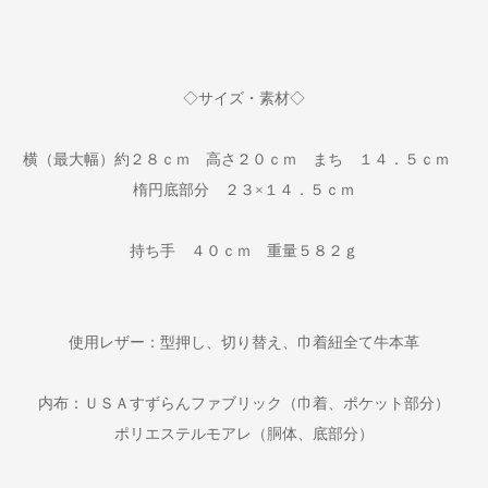
◇サイズ・素材◇
横（最大幅）約２８ｃｍ 高さ２０ｃｍ まち １４．５ｃｍ
楕円底部分 ２３×１４．５ｃｍ
持ち手 ４０ｃｍ 重量５８２ｇ
使用レザー：型押し、切り替え、巾着紐全て牛本革
内布：ＵＳＡすずらんファブリック（巾着、ポケット部分）
ポリエステルモアレ（胴体、底部分）