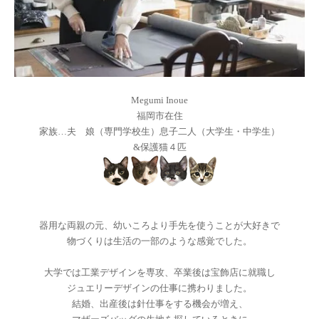
Megumi Inoue
福岡市在住
家族…夫 娘（専門学校生）息子二人（大学生・中学生）
&保護猫４匹
器用な両親の元、幼いころより手先を使うことが大好きで
物づくりは生活の一部のような感覚でした。
大学では工業デザインを専攻、卒業後は宝飾店に就職し
ジュエリーデザインの仕事に携わりました。
結婚、出産後は針仕事をする機会が増え、