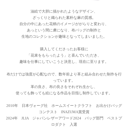
油絵で大胆に描かれたようなデザイン、
ざっくりと織られた素朴な麻の質感。
自分の中にあった花柄のイメージががらりと変わり、
あっという間に虜になり、布バッグの制作と
生地のコレクションが趣味となってしまいました。
購入してくださったお客様に
「花束をもらったよう」と喜んでいただき、
趣味を仕事にしていこうと決意し、現在に至ります。
布だけでは強度が心配なので、数年前より革と組み合わせた制作を行
っています。
革の良さ、布の良さをそれぞれ生かし、
使っても飾っても絵になる作品を目指し制作しています。
2010年 日本ヴォーグ社 ホームスイートクラフト お出かけバッグ
コンテスト INAZUMA賞受賞
2024年 JLIA ジャパンレザーアワード2024 バッグ部門 ベストプ
ロダクト 入選