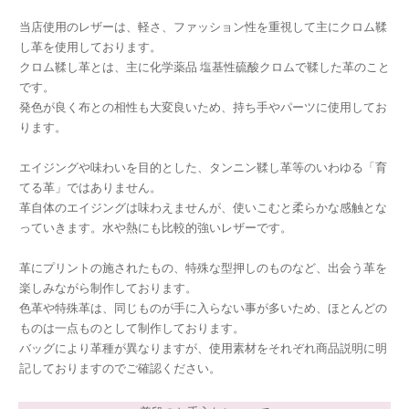
当店使用のレザーは、軽さ、ファッション性を重視して主にクロム鞣
し革を使用しております。
クロム鞣し革とは、主に化学薬品 塩基性硫酸クロムで鞣した革のこと
です。
発色が良く布との相性も大変良いため、持ち手やパーツに使用してお
ります。
エイジングや味わいを目的とした、タンニン鞣し革等のいわゆる「育
てる革」ではありません。
革自体のエイジングは味わえませんが、使いこむと柔らかな感触とな
っていきます。水や熱にも比較的強いレザーです。
革にプリントの施されたもの、特殊な型押しのものなど、出会う革を
楽しみながら制作しております。
色革や特殊革は、同じものが手に入らない事が多いため、ほとんどの
ものは一点ものとして制作しております。
バッグにより革種が異なりますが、使用素材をそれぞれ商品説明に明
記しておりますのでご確認ください。