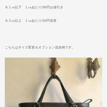
８１㎝以下 １㎝あたり500円お値引き
８３㎝以上 １㎝あたり500円加算
こちらはサイズ変更＆オプション追加例です。